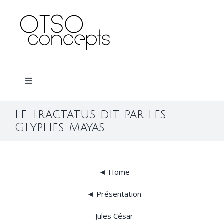
Skip
to
content
Toggle
Navigation
Home
Le Tractatus dit par les
Glyphes Mayas
À propos
◄ Home
Contact
◄ Présentation
Jules César