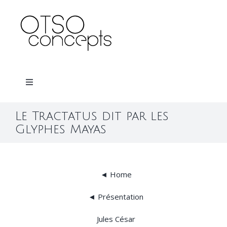
Skip
to
content
Toggle
Navigation
Home
Le Tractatus dit par les
Glyphes Mayas
À propos
◄ Home
Contact
◄ Présentation
Jules César