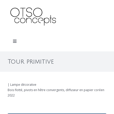
Skip
to
content
Toggle
Navigation
Home
Tour primitive
À propos
| Lampe décorative
Contact
Bois flotté, pivots en hêtre convergents, diffuseur en papier coréen
2022